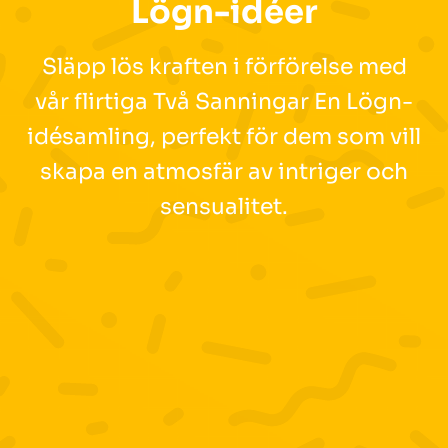
Lögn-idéer
Släpp lös kraften i förförelse med
vår flirtiga Två Sanningar En Lögn-
idésamling, perfekt för dem som vill
skapa en atmosfär av intriger och
sensualitet.