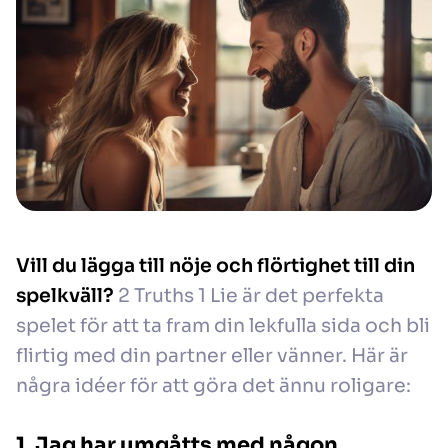
Vill du lägga till nöje och flörtighet till din
spelkväll?
2 Truths 1 Lie är det perfekta
spelet för att ta fram din lekfulla sida och bli
flirtig med din partner eller vänner. Här är
några idéer för att göra det ännu roligare:
1. Jag har umgåtts med någon