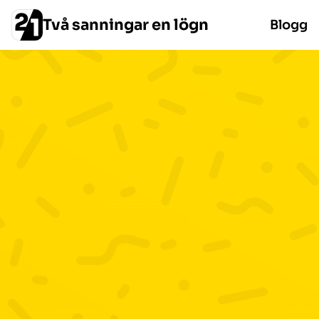
Två sanningar en lögn
Blogg