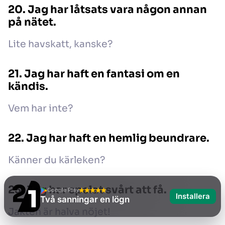
20. Jag har låtsats vara någon annan
på nätet.
Lite havskatt, kanske?
21. Jag har haft en fantasi om en
kändis.
Vem har inte?
22. Jag har haft en hemlig beundrare.
Känner du kärleken?
23. Jag har spelat svårt att få.
Google Play
Installera
Två sanningar en lögn
Jakten är halva nöjet!