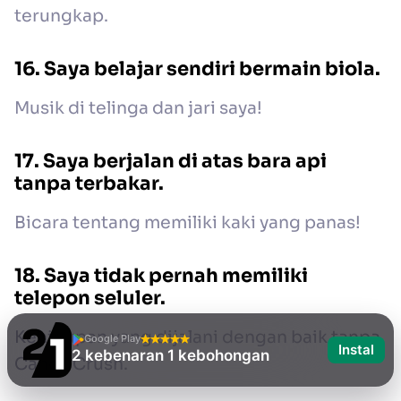
terungkap.
16. Saya belajar sendiri bermain biola.
Musik di telinga dan jari saya!
17. Saya berjalan di atas bara api
tanpa terbakar.
Bicara tentang memiliki kaki yang panas!
18. Saya tidak pernah memiliki
telepon seluler.
Kehidupan yang dijalani dengan baik tanpa
Google Play
Instal
2 kebenaran 1 kebohongan
Candy Crush.