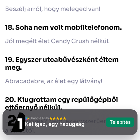
Beszélj arról, hogy meleged van!
18. Soha nem volt mobiltelefonom.
Jól megélt élet Candy Crush nélkül.
19. Egyszer utcabűvészként éltem
meg.
Abracadabra, az élet egy látvány!
20. Kiugrottam egy repülőgépből
ejtőernyő nélkül.
Google Play
Ejtőernyőzés? Nem, ez egyszerűen elbukik
Telepítés
Két igaz, egy hazugság
a stílustól.