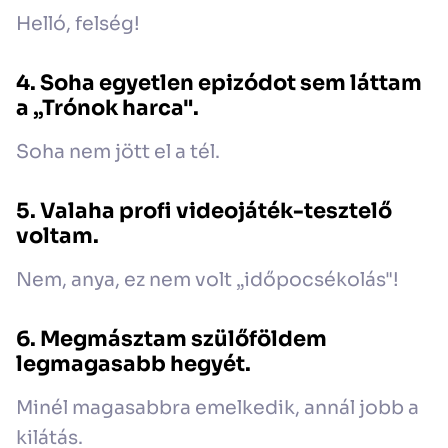
Helló, felség!
4. Soha egyetlen epizódot sem láttam
a „Trónok harca".
Soha nem jött el a tél.
5. Valaha profi videojáték-tesztelő
voltam.
Nem, anya, ez nem volt „időpocsékolás"!
6. Megmásztam szülőföldem
legmagasabb hegyét.
Minél magasabbra emelkedik, annál jobb a
kilátás.