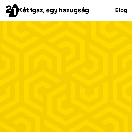
Két igaz, egy hazugság
Blog