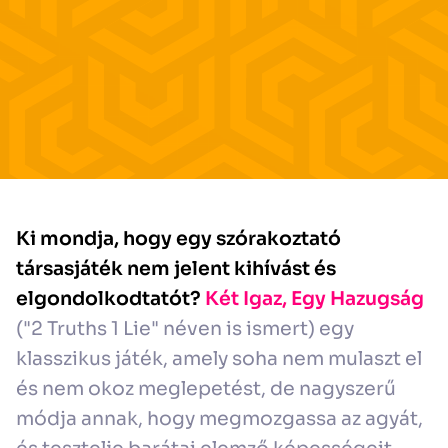
Ki mondja, hogy egy szórakoztató
társasjáték nem jelent kihívást és
elgondolkodtatót?
Két Igaz, Egy Hazugság
("2 Truths 1 Lie" néven is ismert) egy
klasszikus játék, amely soha nem mulaszt el
és nem okoz meglepetést, de nagyszerű
módja annak, hogy megmozgassa az agyát,