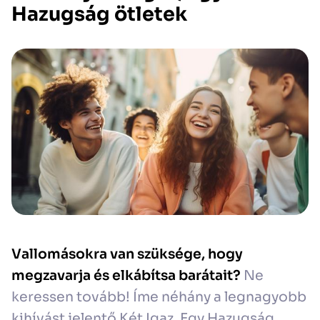
Hazugság ötletek
Vallomásokra van szüksége, hogy
megzavarja és elkábítsa barátait?
Ne
keressen tovább! Íme néhány a legnagyobb
kihívást jelentő Két Igaz, Egy Hazugság