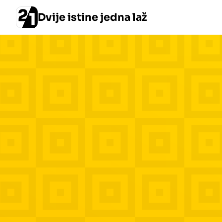
Dvije istine jedna laž