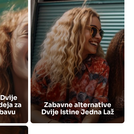
Dvije
deja za
Zabavne alternative
abavu
Dvije Istine Jedna Laž