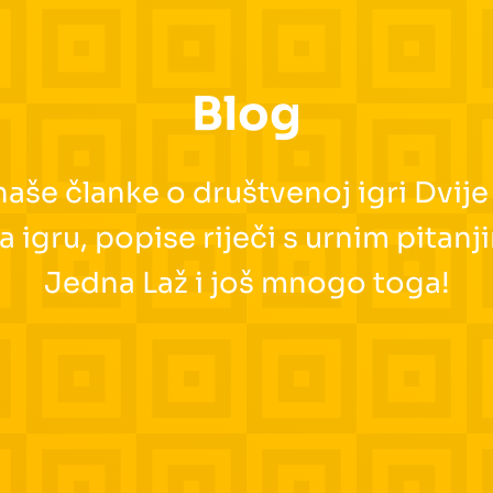
Blog
aše članke o društvenoj igri Dvije
igru, popise riječi s urnim pitanji
Jedna Laž i još mnogo toga!