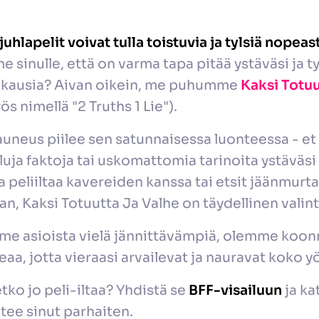
hlapelit voivat tulla toistuvia ja tylsiä nopeast
e sinulle, että on varma tapa pitää ystäväsi ja t
tikausia? Aivan oikein, me puhumme
Kaksi Totuu
s nimellä "2 Truths 1 Lie").
auneus piilee sen satunnaisessa luonteessa - e
lluja faktoja tai uskomattomia tarinoita ystäväsi
 peliiltaa kavereiden kanssa tai etsit jäänmurta
, Kaksi Totuutta Ja Valhe on täydellinen valint
e asioista vielä jännittävämpiä, olemme koonn
eaa, jotta vieraasi arvailevat ja nauravat koko y
tko jo peli-iltaa? Yhdistä se
BFF-visailuun
ja ka
ntee sinut parhaiten.