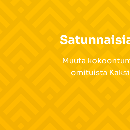
Satunnaisia
Muuta kokoontumis
omituista Kaksi