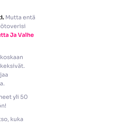
i.
Mutta entä
yötoverisi
tta Ja Valhe
t koskaan
 keksivät.
jaa
a.
eet yli 50
ön!
tso, kuka