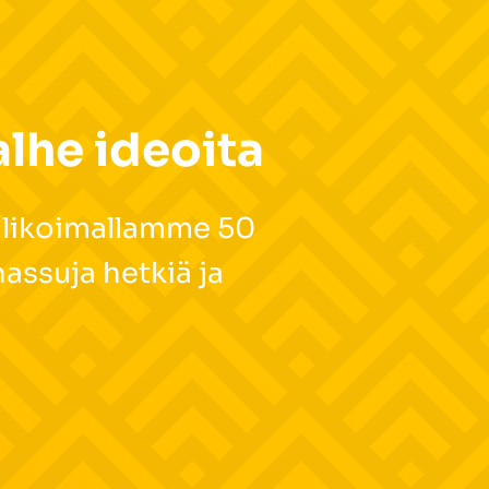
alhe ideoita
valikoimallamme 50
assuja hetkiä ja