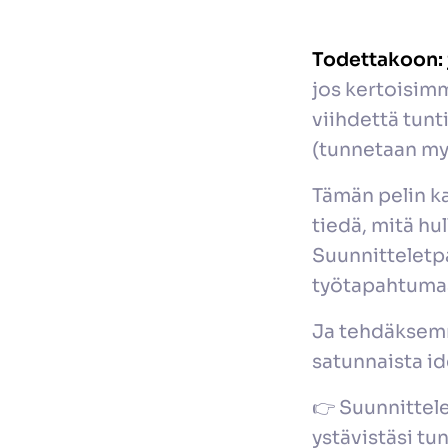
Todettakoon: ju
jos kertoisimm
viihdettä tun
(tunnetaan myö
Tämän pelin k
tiedä, mitä hu
Suunnitteletpa
työtapahtumaan
Ja tehdäksemm
satunnaista id
👉 Suunnittele
ystävistäsi tu