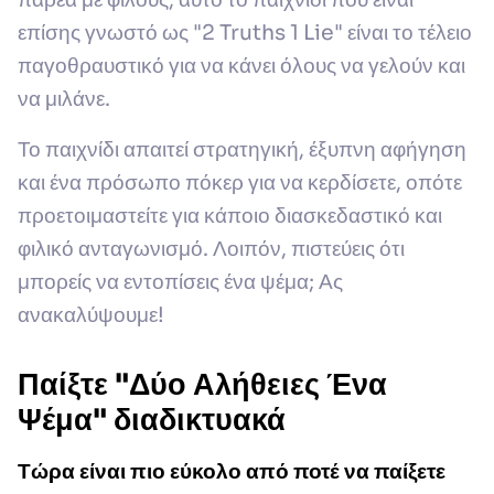
παρέα με φίλους, αυτό το παιχνίδι που είναι
επίσης γνωστό ως "2 Truths 1 Lie" είναι το τέλειο
παγοθραυστικό για να κάνει όλους να γελούν και
να μιλάνε.
Το παιχνίδι απαιτεί στρατηγική, έξυπνη αφήγηση
και ένα πρόσωπο πόκερ για να κερδίσετε, οπότε
προετοιμαστείτε για κάποιο διασκεδαστικό και
φιλικό ανταγωνισμό. Λοιπόν, πιστεύεις ότι
μπορείς να εντοπίσεις ένα ψέμα; Ας
ανακαλύψουμε!
Παίξτε "Δύο Αλήθειες Ένα
Ψέμα" διαδικτυακά
Τώρα είναι πιο εύκολο από ποτέ να παίξετε