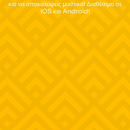
και να αποκαλύψεις μυστικά! Διαθέσιμο σε
iOS και Android!