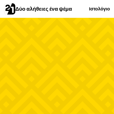
Δύο αλήθειες ένα ψέμα
Ιστολόγιο