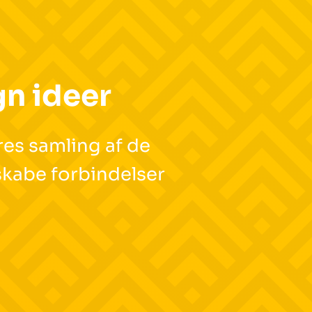
gn ideer
res samling af de
skabe forbindelser