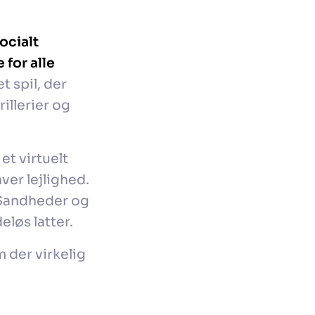
socialt
for alle
t spil, der
illerier og
et virtuelt
ver lejlighed.
2 Sandheder og
løs latter.
 der virkelig