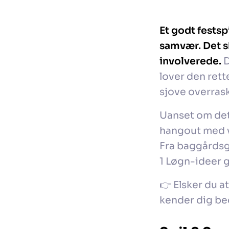
Et godt festsp
samvær. Det s
involverede.
D
lover den ret
sjove overrask
Uanset om det 
hangout med ve
Fra baggårdsgr
1 Løgn-ideer g
👉 Elsker du a
kender dig be