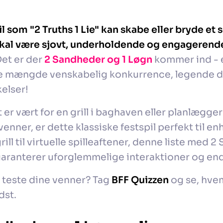
il som "2 Truths 1 Lie" kan skabe eller bryde et 
kal være sjovt, underholdende og engagerende 
et er der
2 Sandheder og 1 Løgn
kommer ind - e
te mængde venskabelig konkurrence, legende dr
elser!
er vært for en grill i baghaven eller planlægger 
nner, er dette klassiske festspil perfekt til enh
ill til virtuelle spilleaftener, denne liste med 
aranterer uforglemmelige interaktioner og ende
t teste dine venner? Tag
BFF Quizzen
og se, hvem
dst.