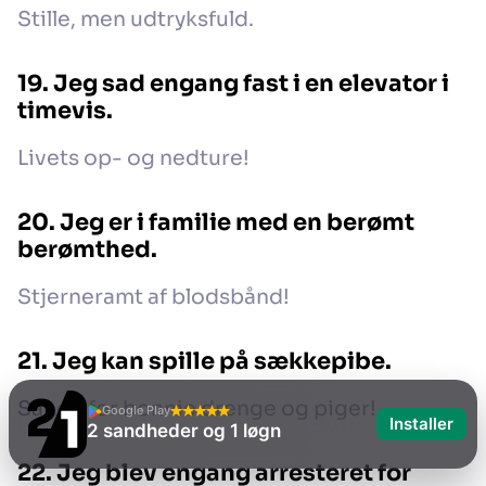
Stille, men udtryksfuld.
19. Jeg sad engang fast i en elevator i
timevis.
Livets op- og nedture!
20. Jeg er i familie med en berømt
berømthed.
Stjerneramt af blodsbånd!
21. Jeg kan spille på sækkepibe.
Sange for bonnie drenge og piger!
Google Play
Installer
2 sandheder og 1 løgn
22. Jeg blev engang arresteret for